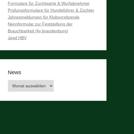
Formulare für Zuchtwarte & Wurfabnehmer
Prüfungsformulare für Hundeführer & Züchter
Jahresmeldungen für Klubvorsitzende
Nennformular zur Feststellung der
Brauchbarkeit (ljv-brandenburg)
Jagd HBV
News
News