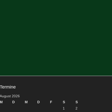
Termine
August 2026
M
D
M
D
F
S
S
1
2