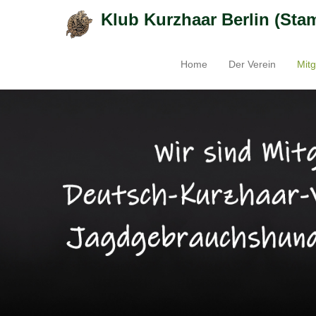
Klub Kurzhaar Berlin (Sta
Home
Der Verein
Mitg
Primäres Menü
Zum Inhalt springen