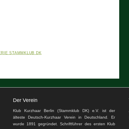
ERIE STAMMKLUB DK
Der Verein
Klub Kurzhaar Berlin (Stammklub DK) e.V. ist der
älteste Deutsch-Kurzhaar Verein in Deutschland. Er
wurde 1891 gegründet. Schriftführer des ersten Klub