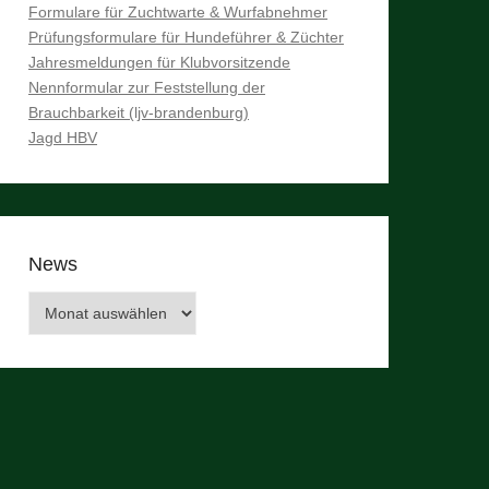
Formulare für Zuchtwarte & Wurfabnehmer
Prüfungsformulare für Hundeführer & Züchter
Jahresmeldungen für Klubvorsitzende
Nennformular zur Feststellung der
Brauchbarkeit (ljv-brandenburg)
Jagd HBV
News
News