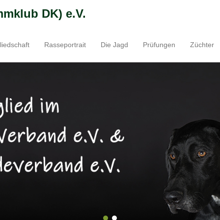
mmklub DK) e.V.
liedschaft
Rasseportrait
Die Jagd
Prüfungen
Züchter