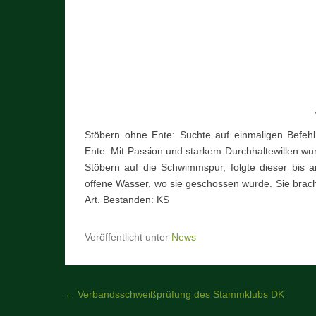
Stöbern ohne Ente: Suchte auf einmaligen Befeh
Ente: Mit Passion und starkem Durchhaltewillen 
Stöbern auf die Schwimmspur, folgte dieser bis 
offene Wasser, wo sie geschossen wurde. Sie bracht
Art. Bestanden: KS
Veröffentlicht unter
News
Beitragsnavigation
←
Verbandsschweißprüfung des Stammklubs DK