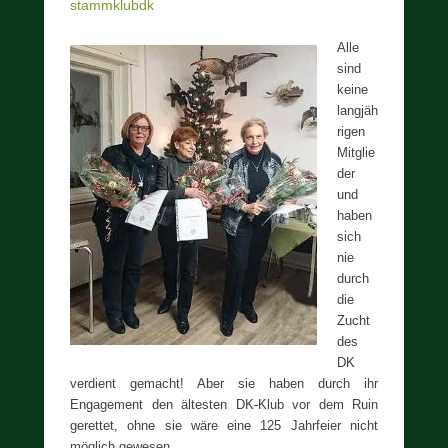
stammklubdk
Alle
sind
keine
langjäh
rigen
Mitglie
der
und
haben
sich
nie
durch
die
Zucht
des
DK
verdient gemacht! Aber sie haben durch ihr
Engagement den ältesten DK-Klub vor dem Ruin
gerettet, ohne sie wäre eine 125 Jahrfeier nicht
möglich gewesen.