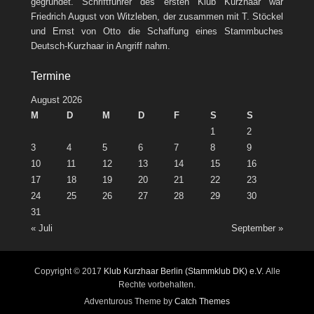
gegründet. Schriftführer des ersten Klub Kurzhaar war
Friedrich August von Witzleben, der zusammen mit T. Stöckel
und Ernst von Otto die Schaffung eines Stammbuches
Deutsch-Kurzhaar in Angriff nahm.
Termine
August 2026
M
D
M
D
F
S
S
1
2
3
4
5
6
7
8
9
10
11
12
13
14
15
16
17
18
19
20
21
22
23
24
25
26
27
28
29
30
31
« Juli
September »
Copyright © 2017
Klub Kurzhaar Berlin (Stammklub DK) e.V.
Alle
Rechte vorbehalten.
Adventurous Theme by
Catch Themes