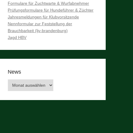
Formulare für Zuchtwarte & Wurfabnehmer
Prüfungsformulare für Hundeführer & Züchter
Jahresmeldungen für Klubvorsitzende
Nennformular zur Feststellung der
Brauchbarkeit (ljv-brandenburg)
Jagd HBV
News
News