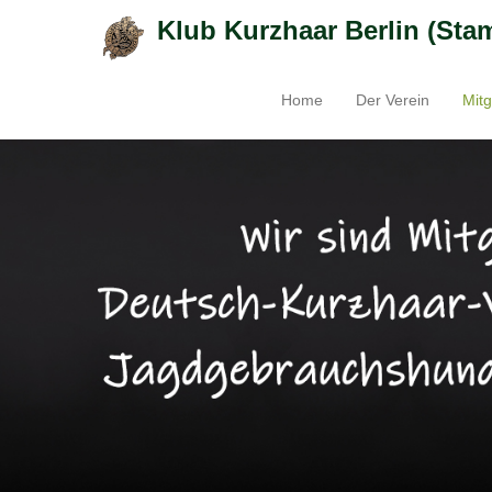
Klub Kurzhaar Berlin (Sta
Home
Der Verein
Mitg
Primäres Menü
Zum Inhalt springen