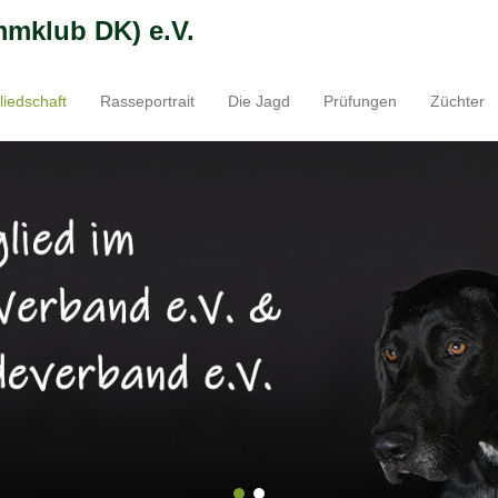
mmklub DK) e.V.
liedschaft
Rasseportrait
Die Jagd
Prüfungen
Züchter