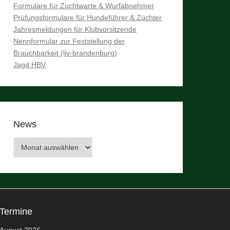
Formulare für Zuchtwarte & Wurfabnehmer
Prüfungsformulare für Hundeführer & Züchter
Jahresmeldungen für Klubvorsitzende
Nennformular zur Feststellung der
Brauchbarkeit (ljv-brandenburg)
Jagd HBV
News
News
Termine