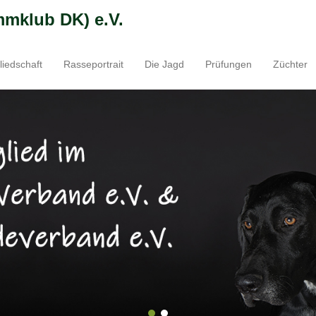
mmklub DK) e.V.
liedschaft
Rasseportrait
Die Jagd
Prüfungen
Züchter