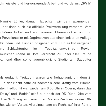
in leistete und hervorragende Arbeit und wurde mit „SW I/“
amilie Löffler, danach lauschten wir dem spannenden
der dann auch die offizielle Preisverteilung vornahm. Vom
schönen Pokal und von unserer Ehrenvorsitzenden und
Porzellanteller mit Jagdmotiven aus einer limitierten Auflage
rkunden und Erinnerungsgaben vom Klub selbst vergeben
und Schlachtenbummler in Teupitz, unweit vom Revier,
emütlichen Abend im Hotel verbracht. Zu unser aller Freude
pannend über seine augenblickliche Studie am Saugatter
als gedacht. Trotzdem waren alle frohgelaunt, um dem 2.
. In der Nacht hatte es nochmals sehr kräftig vom Himmel
ter. Treffpunkt war wieder um 8.00 Uhr in Oderin, dann das
„Daisy“ und „Batida“ stieß nun noch der DD-Rüde „Xito vom
e Los-Nr. 1 zog an diesem Tag Markus Zech mit seiner DK-
he, wie am Vortag. Allerdings hatte sie Pech, auf ihrer Fährte