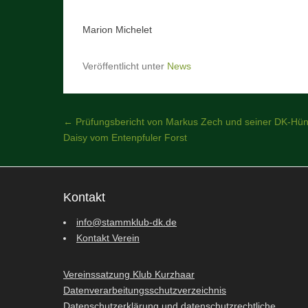
Marion Michelet
Veröffentlicht unter
News
Beitragsnavigation
←
Prüfungsbericht von Markus Zech und seiner DK-Hün
Daisy vom Entenpfuler Forst
Kontakt
info@stammklub-dk.de
Kontakt Verein
Vereinssatzung Klub Kurzhaar
Datenverarbeitungsschutzverzeichnis
Datenschutzerklärung und datenschutzrechtliche