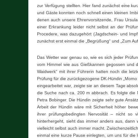
zur Verfügung stellten. Hier fand zunächst eine ku
und Gäste konnten noch schnell einen kleinen Imb
denen auch unsere Ehrenvorsitzende, Frau Ursula 
einer Erkrankung leider nicht selbst an der Prüf
Procedere, was dazugehört (Jagdschein- und Impfpa
zunächst erst einmal die „Begrüßung“ und „Zum Au
Das Wetter war genau so, wie es sich jeder Prüfun
vom Himmel wie aus Gießkannen gegossen und de
Waidwerk“ mit ihrer Führerin hatten noch die let
Prüfung für die zurückgezogene DK-Hündin „Momo 
eingearbeitet war, zeigte sie an diesem Tage absol
die Suche nach ca. 200 m abbrach. Es folgte die 
Petra Bobinger. Die Hündin zeigte sehr gute Ansät
Arbeit der Hündin wäre mit Sicherheit höher bew
ihrer prüfungsbedingten Nervosität – nicht so 
hinterhergeht, sieht das immer anders aus, dann w
vielleicht selbst auch immer macht. Zwischenzeitli
einmal eine kurze Pause einlegten, um uns für die 