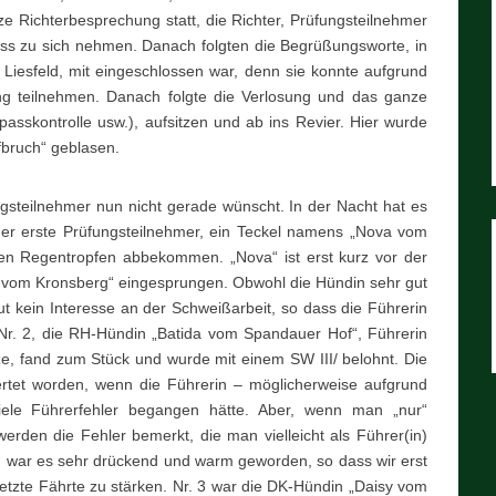
rze Richterbesprechung statt, die Richter, Prüfungsteilnehmer
iss zu sich nehmen. Danach folgten die Begrüßungsworte, in
Liesfeld, mit eingeschlossen war, denn sie konnte aufgrund
ung teilnehmen. Danach folgte die Verlosung und das ganze
sskontrolle usw.), aufsitzen und ab ins Revier. Hier wurde
fbruch“ geblasen.
gsteilnehmer nun nicht gerade wünscht. In der Nacht hat es
r erste Prüfungsteilnehmer, ein Teckel namens „Nova vom
zten Regentropfen abbekommen. „Nova“ ist erst kurz vor der
vom Kronsberg“ eingesprungen. Obwohl die Hündin sehr gut
ut kein Interesse an der Schweißarbeit, so dass die Führerin
Nr. 2, die RH-Hündin „Batida vom Spandauer Hof“, Führerin
ze, fand zum Stück und wurde mit einem SW III/ belohnt. Die
ertet worden, wenn die Führerin – möglicherweise aufgrund
viele Führerfehler begangen hätte. Aber, wenn man „nur“
erden die Fehler bemerkt, die man vielleicht als Führer(in)
ch war es sehr drückend und warm geworden, so dass wir erst
letzte Fährte zu stärken. Nr. 3 war die DK-Hündin „Daisy vom