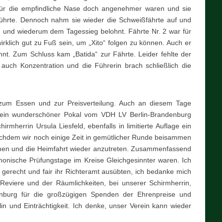
ür die empfindliche Nase doch angenehmer waren und sie
 führte. Dennoch nahm sie wieder die Schweißfährte auf und
II und wiederum dem Tagessieg belohnt. Fährte Nr. 2 war für
klich gut zu Fuß sein, um „Xito“ folgen zu können. Auch er
t. Zum Schluss kam „Batida“ zur Fährte. Leider fehlte der
auch Konzentration und die Führerin brach schließlich die
r zum Essen und zur Preisverteilung. Auch an diesem Tage
ein wunderschöner Pokal vom VDH LV Berlin-Brandenburg
mherrin Ursula Liesfeld, ebenfalls in limitierte Auflage ein
achdem wir noch einige Zeit in gemütlicher Runde beisammen
hmen und die Heimfahrt wieder anzutreten. Zusammenfassend
onische Prüfungstage im Kreise Gleichgesinnter waren. Ich
gerecht und fair ihr Richteramt ausübten, ich bedanke mich
 Reviere und der Räumlichkeiten, bei unserer Schirmherrin,
nburg für die großzügigen Spenden der Ehrenpreise und
iplin und Einträchtigkeit. Ich denke, unser Verein kann wieder