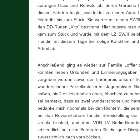
sprangen Hase und Rehwild ab, deren Gerüche f
diesen Fährten folgte, was leider zu einem Abruf
folgte ihr bis zum Stück. Sie wurde mit einem SW/
den DD-Rüden „Xito“ bestimmt. Hier musste man wir
kam zum Stück und wurde mit dem LZ SW/II belohn
Hündin an diesem Tage die nötige Kondition und 
Arbeit ab.
Anschließend ging es wieder zur Familie Löffle
konnten neben Urkunden und Erinnerungsgaben 
vergeben werden sowie der Ehrenpreis unserer Schir
wunderschöner Porzellanteller mit Jagdmotiven. N
saßen, hieß es letztendlich doch, Abschied zu ne
sei bemerkt, dass es zwei wunderschöne und harm
bedanke mich nochmals bei den Richtern, die sehr 
bei den Revierinhabern für die Bereitstellung der
Ursula Liesfeld, und dem VDH LV Berlin-Brande
letztendlich bei allen Beteiligten für die gute Disz
zuversichtlich nach vorn blicken.