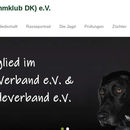
mmklub DK) e.V.
liedschaft
Rasseportrait
Die Jagd
Prüfungen
Züchter