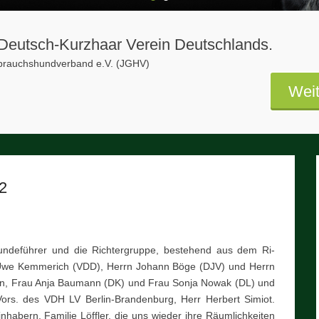
1
2
s Deutsch-Kurzhaar Verein Deutschlands.
ebrauchshundverband e.V. (JGHV)
Weit
2
Hundeführer und die Richtergruppe, bestehend aus dem Ri-
n Uwe Kemmerich (VDD), Herrn Johann Böge (DJV) und Herrn
en, Frau Anja Baumann (DK) und Frau Sonja Nowak (DL) und
 Vors. des VDH LV Berlin-Brandenburg, Herr Herbert Simiot.
nhabern, Familie Löffler, die uns wieder ihre Räumlichkeiten