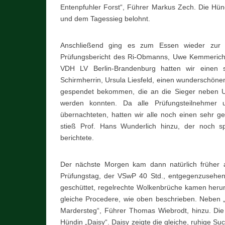
Entenpfuhler Forst“, Führer Markus Zech. Die Hünd
und dem Tagessieg belohnt.
Anschließend ging es zum Essen wieder zur F
Prüfungsbericht des Ri-Obmanns, Uwe Kemmerich, 
VDH LV Berlin-Brandenburg hatten wir einen 
Schirmherrin, Ursula Liesfeld, einen wunderschönen 
gespendet bekommen, die an die Sieger neben U
werden konnten. Da alle Prüfungsteilnehmer 
übernachteten, hatten wir alle noch einen sehr g
stieß Prof. Hans Wunderlich hinzu, der noch s
berichtete.
Der nächste Morgen kam dann natürlich früher 
Prüfungstag, der VSwP 40 Std., entgegenzusehen
geschüttet, regelrechte Wolkenbrüche kamen herun
gleiche Procedere, wie oben beschrieben. Neben 
Mardersteg“, Führer Thomas Wiebrodt, hinzu. Di
Hündin „Daisy“. Daisy zeigte die gleiche, ruhige Suc