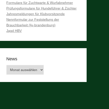
Formulare für Zuchtwarte & Wurfabnehmer
Prüfungsformulare für Hundeführer & Züchter
Jahresmeldungen für Klubvorsitzende
Nennformular zur Feststellung der
Brauchbarkeit (ljv-brandenburg)
Jagd HBV
News
News