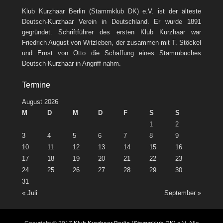
Klub Kurzhaar Berlin (Stammklub DK) e.V. ist der älteste
Deutsch-Kurzhaar Verein in Deutschland. Er wurde 1891
gegründet. Schriftführer des ersten Klub Kurzhaar war
Friedrich August von Witzleben, der zusammen mit T. Stöckel
und Ernst von Otto die Schaffung eines Stammbuches
Deutsch-Kurzhaar in Angriff nahm.
Termine
August 2026
M
D
M
D
F
S
S
1
2
3
4
5
6
7
8
9
10
11
12
13
14
15
16
17
18
19
20
21
22
23
24
25
26
27
28
29
30
31
« Juli
September »